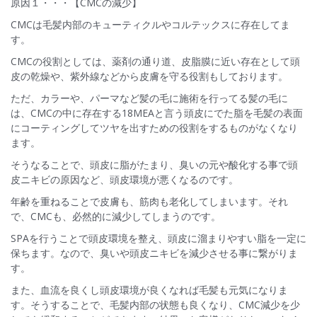
原因１・・・【CMCの減少】
CMCは毛髪内部のキューティクルやコルテックスに存在してま
す。
CMCの役割としては、薬剤の通り道、皮脂膜に近い存在として頭
皮の乾燥や、紫外線などから皮膚を守る役割もしております。
ただ、カラーや、パーマなど髪の毛に施術を行ってる髪の毛に
は、CMCの中に存在する18MEAと言う頭皮にでた脂を毛髪の表面
にコーティングしてツヤを出すための役割をするものがなくなり
ます。
そうなることで、頭皮に脂がたまり、臭いの元や酸化する事で頭
皮ニキビの原因など、頭皮環境が悪くなるのです。
年齢を重ねることで皮膚も、筋肉も老化してしまいます。それ
で、CMCも、必然的に減少してしまうのです。
SPAを行うことで頭皮環境を整え、頭皮に溜まりやすい脂を一定に
保ちます。なので、臭いや頭皮ニキビを減少させる事に繋がりま
す。
また、血流を良くし頭皮環境が良くなれば毛髪も元気になりま
す。そうすることで、毛髪内部の状態も良くなり、CMC減少を少