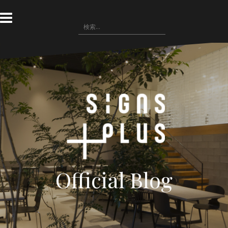
コ
ン
検
テ
索:
ン
ツ
へ
ス
キ
ッ
プ
Official Blog