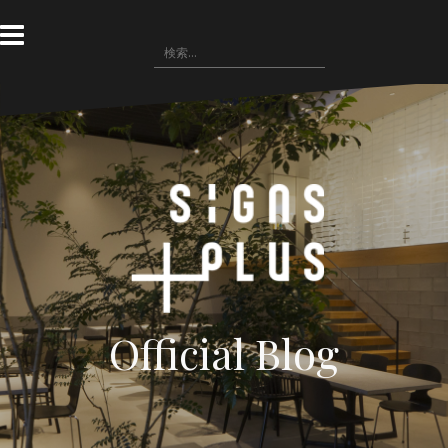
コ
ン
検
テ
索:
ン
ツ
へ
ス
キ
ッ
プ
Official Blog