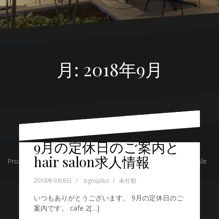
月:
2018年9月
10月の定休日のご案内。
9月の定休日のご案内と
hair salon求人情報
Proudly powered by WordPress
|
テーマ:
Oblique
by Themeisle
2018年9月29日
signsplus
未分類
2018年9月8日
signsplus
未分類
いつもありがとうございます。 10月の定休日の
ご案内です。 cafe […]
いつもありがとうございます。 9月の定休日のご
案内です。 cafe 2[…]