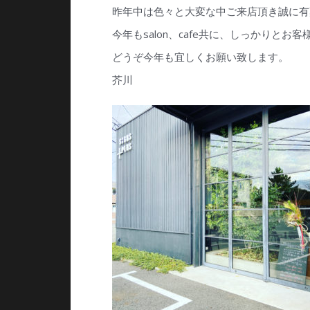
昨年中は色々と大変な中ご来店頂き誠に有
今年もsalon、cafe共に、しっかりと
どうぞ今年も宜しくお願い致します。
芥川