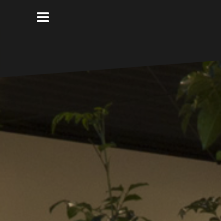
コ
ン
テ
ン
ツ
へ
ス
キ
ッ
プ