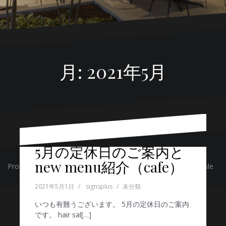
月:
2021年5月
5月の定休日のご案内と
new menu紹介（cafe）
Proudly powered by WordPress
|
テーマ:
Oblique
by Themeisle
2021年5月1日
signsplus
未分類
いつも有難うございます。 5月の定休日のご案内
です。 hair sal[…]