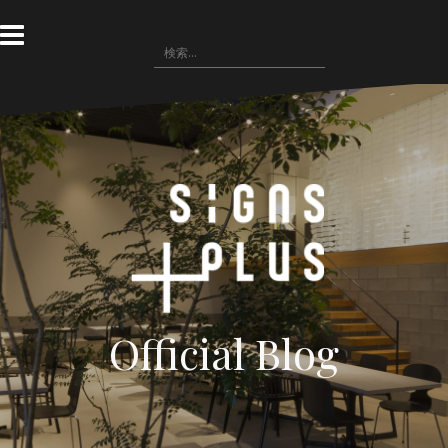
コ
ン
検
テ
索:
ン
ツ
へ
ス
キ
ッ
プ
Official Blog