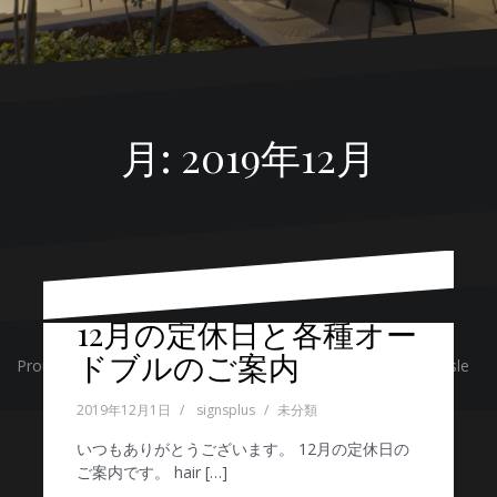
月:
2019年12月
12月の定休日と各種オー
ドブルのご案内
Proudly powered by WordPress
|
テーマ:
Oblique
by Themeisle
2019年12月1日
signsplus
未分類
いつもありがとうございます。 12月の定休日の
ご案内です。 hair […]