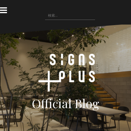
コ
ン
検
テ
索:
ン
ツ
へ
ス
キ
ッ
プ
Official Blog