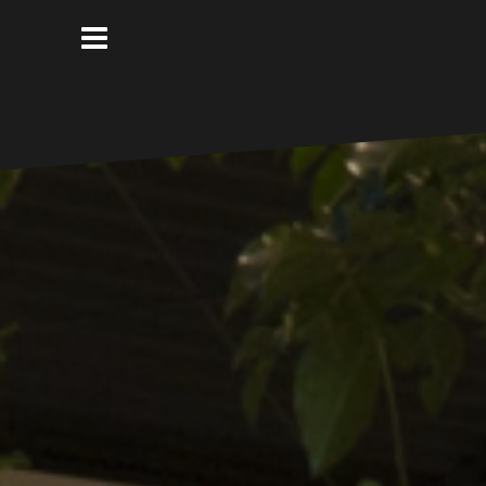
コ
ン
テ
ン
ツ
へ
ス
キ
ッ
プ